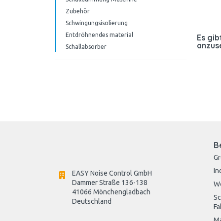
Zubehör
Schwingungsisolierung
Entdröhnendes material
Es gib
anzus
Schallabsorber
B
G
In
EASY Noise Control GmbH
Dammer Straße 136-138
W
41066 Mönchengladbach
Sc
Deutschland

Fa
Ma