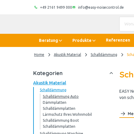
+49 2161 9499 000
info@easy-noisecontrol.de
Referenzen
Beratung
Produkte
Home
Akustik Material
Schalldämmung
Sch
Sch
Kategorien
Akustik Material
Schalldämmung
EASY No
Schalldämmung Auto
von sch
Dämmplatten
Schalldämmplatten
Me
Lärmschutz Ihres Wohnmobil
Schalldämmung Boot
Schalldämmplatten
Schalldämmung Maschine