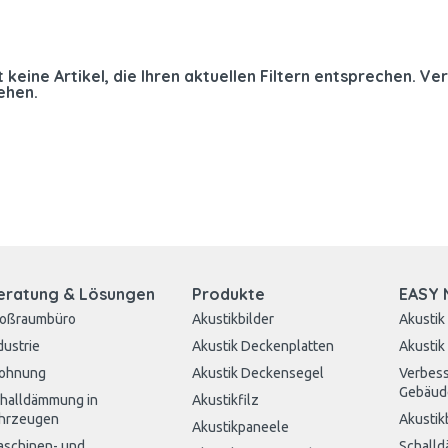
t keine Artikel, die Ihren aktuellen Filtern entsprechen. Ver
ehen.
eratung & Lösungen
Produkte
EASY 
roßraumbüro
Akustikbilder
Akustik
dustrie
Akustik Deckenplatten
Akustik
ohnung
Akustik Deckensegel
Verbess
Gebäud
halldämmung in
Akustikfilz
hrzeugen
Akustik
Akustikpaneele
schinen- und
Schall