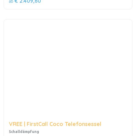
€ 2.409,60
ab
VREE | FirstCall Coco Telefonsessel
Schalldämpfung