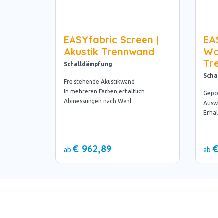
EASYfabric Screen |
EA
Akustik Trennwand
Wo
Tr
Schalldämpfung
Scha
Freistehende Akustikwand
In mehreren Farben erhältlich
Gepol
Abmessungen nach Wahl
Ausw
Erhäl
€ 962,89
€
ab
ab