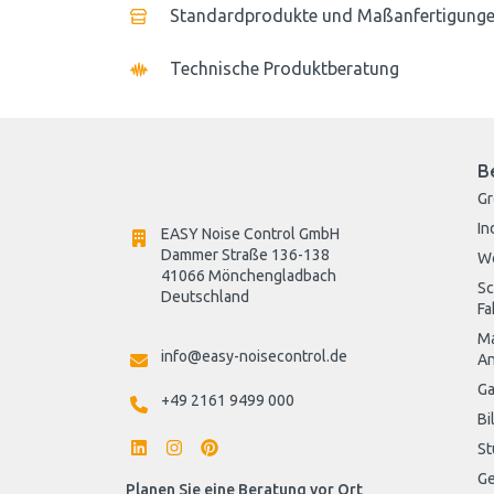
Standardprodukte und Maßanfertigung
Technische Produktberatung
B
G
In
EASY Noise Control GmbH
Dammer Straße 136-138
W
41066 Mönchengladbach
Sc
Deutschland

Fa
Ma
info@easy-noisecontrol.de
An
Ga
+49 2161 9499 000
Bi
St
Ge
Planen Sie eine Beratung vor Ort