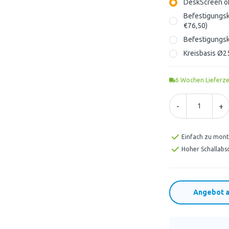
DeskScreen o
Befestigungsk
€76,50)
Befestigungsk
Kreisbasis Ø2
6
Wochen Lieferze
-
+
Einfach zu mont
Hoher Schallabs
Angebot a