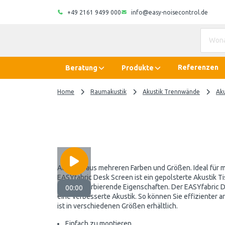
+49 2161 9499 000
info@easy-noisecontrol.de
Referenzen
Beratung
Produkte
Home
Raumakustik
Akustik Trennwände
Ak
Auswahl aus mehreren Farben und Größen. Ideal für m
EASYfabric Desk Screen ist ein gepolsterte Akustik 
schallabsorbierende Eigenschaften. Der EASYfabric D
00:00
eine verbesserte Akustik. So können Sie effizienter 
ist in verschiedenen Größen erhältlich.
Einfach zu montieren