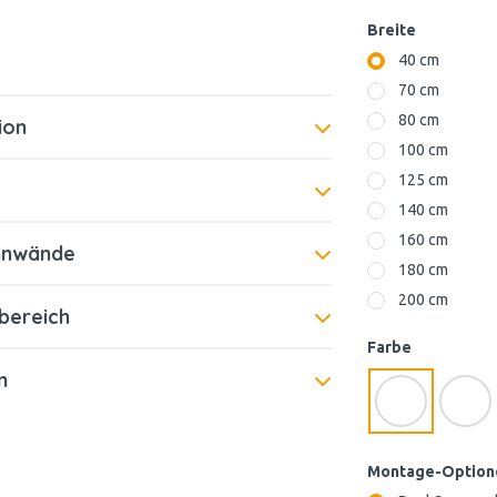
Breite
40 cm
70 cm
80 cm
tion
100 cm
125 cm
e
140 cm
160 cm
nnwände
180 cm
200 cm
bereich
Farbe
n
Montage-Option