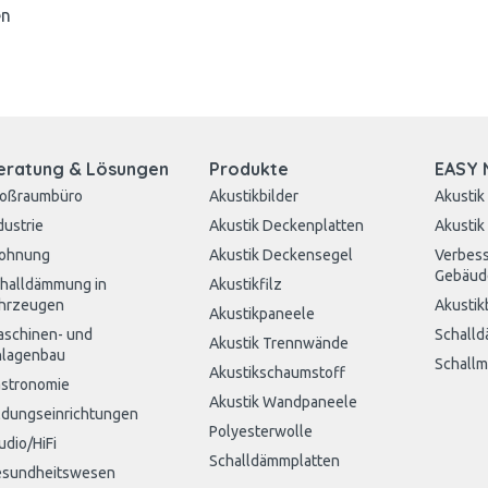
en
eratung & Lösungen
Produkte
EASY 
roßraumbüro
Akustikbilder
Akustik
dustrie
Akustik Deckenplatten
Akustik
ohnung
Akustik Deckensegel
Verbess
Gebäud
halldämmung in
Akustikfilz
hrzeugen
Akustik
Akustikpaneele
schinen- und
Schall
Akustik Trennwände
lagenbau
Schall
Akustikschaumstoff
stronomie
Akustik Wandpaneele
ldungseinrichtungen
Polyesterwolle
udio/HiFi
Schalldämmplatten
sundheitswesen