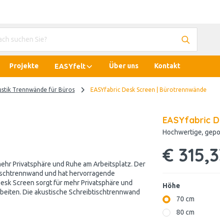
Projekte
Über uns
Kontakt
EASYfelt
ustik Trennwände für Büros
EASYfabric Desk Screen | Bürotrennwände
EASYfabric D
Hochwertige, gepo
€ 315,
ehr Privatsphäre und Ruhe am Arbeitsplatz. Der
Tischtrennwand und hat hervorragende
esk Screen sorgt für mehr Privatsphäre und
Höhe
arbeiten. Die akustische Schreibtischtrennwand
70 cm
80 cm