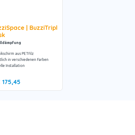
ziSpace | BuzziTripl
sk
lldämpfung
ikschirm aus PETfilz
tlich in verschiedenen Farben
lle Installation
 175,45