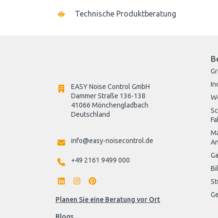
Technische Produktberatung
B
G
In
EASY Noise Control GmbH
Dammer Straße 136-138
W
41066 Mönchengladbach
Sc
Deutschland

Fa
Ma
info@easy-noisecontrol.de
An
Ga
+49 2161 9499 000
Bi
St
Ge
Planen Sie eine Beratung vor Ort
Blogs