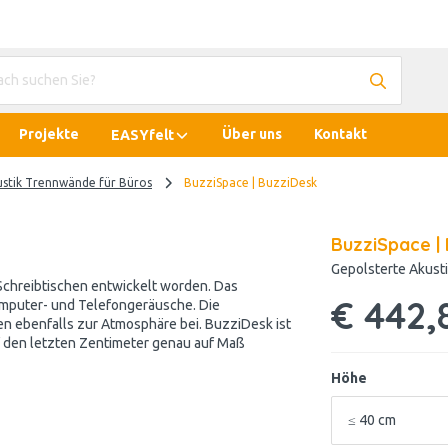
Projekte
Über uns
Kontakt
EASYfelt
ustik Trennwände für Büros
BuzziSpace | BuzziDesk
BuzziSpace |
Gepolsterte Akust
 Schreibtischen entwickelt worden. Das
€ 442,
omputer- und Telefongeräusche. Die
en ebenfalls zur Atmosphäre bei. BuzziDesk ist
uf den letzten Zentimeter genau auf Maß
Höhe