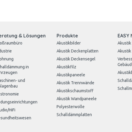
eratung & Lösungen
Produkte
EASY 
roßraumbüro
Akustikbilder
Akustik
dustrie
Akustik Deckenplatten
Akustik
ohnung
Akustik Deckensegel
Verbess
Gebäud
halldämmung in
Akustikfilz
hrzeugen
Akustik
Akustikpaneele
schinen- und
Schall
Akustik Trennwände
lagenbau
Schall
Akustikschaumstoff
stronomie
Akustik Wandpaneele
ldungseinrichtungen
Polyesterwolle
udio/HiFi
Schalldämmplatten
sundheitswesen