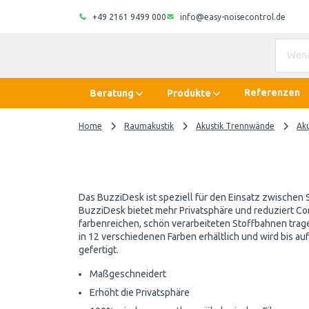
+49 2161 9499 000
info@easy-noisecontrol.de
Referenzen
Beratung
Produkte
Home
Raumakustik
Akustik Trennwände
Ak
Das BuzziDesk ist speziell für den Einsatz zwischen
BuzziDesk bietet mehr Privatsphäre und reduziert C
farbenreichen, schön verarbeiteten Stoffbahnen trag
in 12 verschiedenen Farben erhältlich und wird bis a
gefertigt.
Maßgeschneidert
Erhöht die Privatsphäre