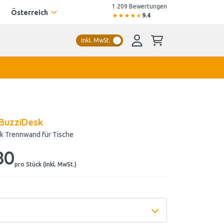
1 209 Bewertungen
Österreich
9.4
Inkl. MwSt.
 BuzziDesk
ik Trennwand für Tische
80
pro Stück (Inkl. MwSt.)