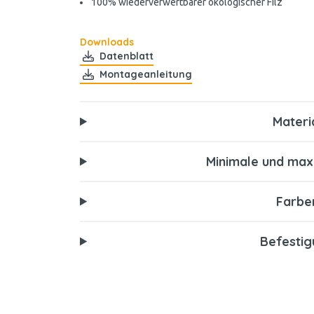
100% wiederverwertbarer ökologischer Filz
Downloads
Datenblatt
Montageanleitung
Materi
Minimale und ma
Farbe
Befesti