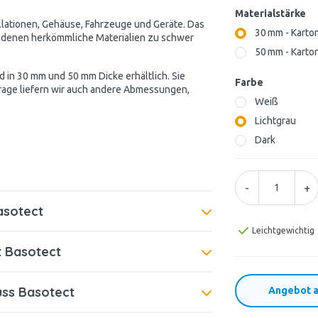
Materialstärke
allationen, Gehäuse, Fahrzeuge und Geräte. Das
30 mm - Karton
in denen herkömmliche Materialien zu schwer
50 mm - Karton
 in 30 mm und 50 mm Dicke erhältlich. Sie
Farbe
age liefern wir auch andere Abmessungen,
Weiß
Lichtgrau
Dark
-
+
asotect
Leichtgewichtig
t Basotect
ss Basotect
Angebot a