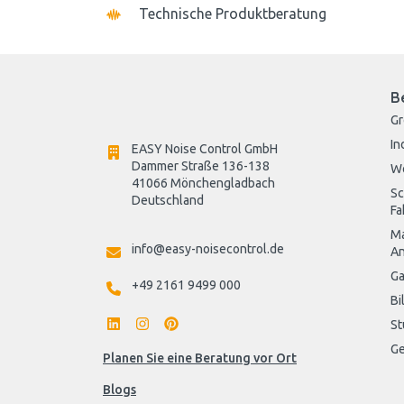
Technische Produktberatung
B
G
In
EASY Noise Control GmbH
Dammer Straße 136-138
W
41066 Mönchengladbach
Sc
Deutschland

Fa
Ma
info@easy-noisecontrol.de
An
Ga
+49 2161 9499 000
Bi
St
Ge
Planen Sie eine Beratung vor Ort
Blogs