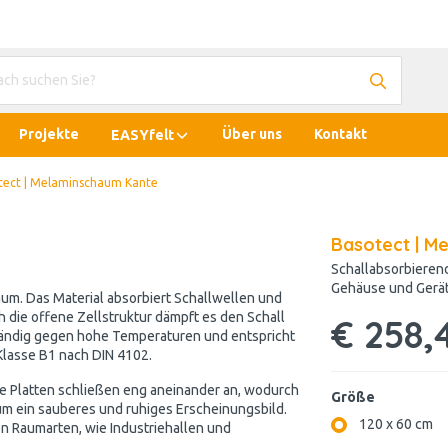
Projekte
Über uns
Kontakt
EASYfelt
tect | Melaminschaum Kante
Basotect | M
Schallabsorbieren
Gehäuse und Gerät
aum. Das Material absorbiert Schallwellen und
h die offene Zellstruktur dämpft es den Schall
€ 258,
ständig gegen hohe Temperaturen und entspricht
lasse B1 nach DIN 4102.
ie Platten schließen eng aneinander an, wodurch
Größe
aum ein sauberes und ruhiges Erscheinungsbild.
120 x 60 cm
n Raumarten, wie Industriehallen und