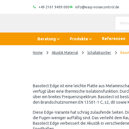
+49 2161 9499 000
info@easy-noisecontrol.de
Referenzen
Beratung
Produkte
Home
Akustik Material
Schallabsorber
Baso
Basotect Edge ist eine leichte Platte aus Melaminsch
verfügt über eine thermische Isolationsfunktion. Durc
über ein breites Frequenzspektrum. Basotect ist be
den Brandschutznormen EN 13501‑1 C, s2, d0 sowie K
Diese Edge-Variante hat schräg zulaufende Seiten. D
die Fugen weniger auffällig sind. Das verleiht dem R
Basotect Edge verbessert die Akustik in verschiedene
Sporthallen.