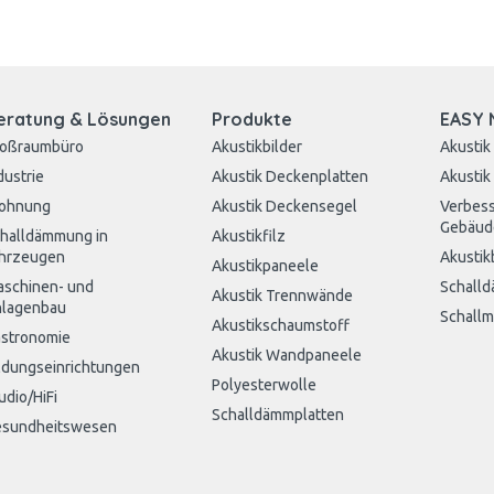
eratung & Lösungen
Produkte
EASY 
roßraumbüro
Akustikbilder
Akustik
dustrie
Akustik Deckenplatten
Akustik
ohnung
Akustik Deckensegel
Verbess
Gebäud
halldämmung in
Akustikfilz
hrzeugen
Akustik
Akustikpaneele
schinen- und
Schall
Akustik Trennwände
lagenbau
Schall
Akustikschaumstoff
stronomie
Akustik Wandpaneele
ldungseinrichtungen
Polyesterwolle
udio/HiFi
Schalldämmplatten
sundheitswesen